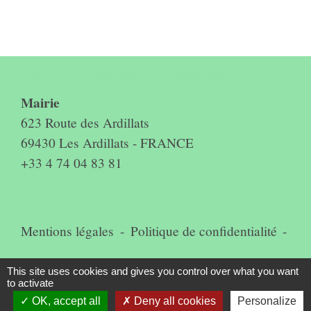
Contact & horaires du secrétariat
Mairie
623 Route des Ardillats
69430 Les Ardillats - FRANCE
+33 4 74 04 83 81
Mentions légales
-
Politique de confidentialité
-
Accessibilité
-
Plan du site
-
This site uses cookies and gives you control over what you want
to activate
Gestion des cookies
OK, accept all
Deny all cookies
Personalize