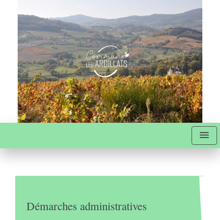
menu
Démarches administratives