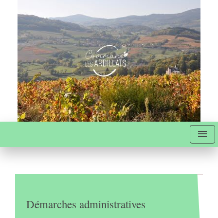
menu
Démarches administratives