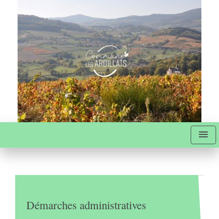
menu
Démarches administratives