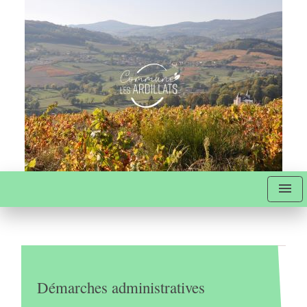
menu
Démarches administratives