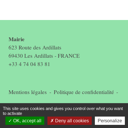
Contact & horaires du secrétariat
Mairie
623 Route des Ardillats
69430 Les Ardillats - FRANCE
+33 4 74 04 83 81
Mentions légales
-
Politique de confidentialité
-
Accessibilité
-
Plan du site
-
This site uses cookies and gives you control over what you want
to activate
Gestion des cookies
OK, accept all
Deny all cookies
Personalize