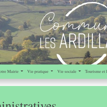
otre Mairie
Vie pratique
Vie sociale
Tourisme et 
nistratives