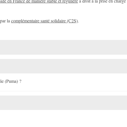
side en France de manière stable et régulière
a droit à la prise en charge 
par la
complémentaire santé solidaire (C2S)
.
die (Puma) ?