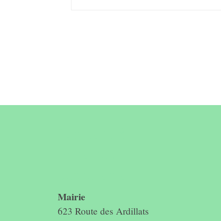
Contact &
horaires du
secrétariat
Mairie
623 Route des Ardillats