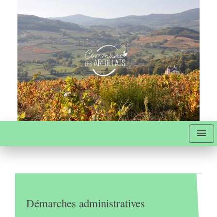
menu
Démarches administratives