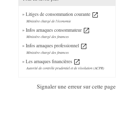
Litiges de consommation courante
open_in_new
Ministère chargé de l'économie
Infos arnaques consommateur
open_in_new
Ministère chargé des finances
Infos arnaques professionnel
open_in_new
Ministère chargé des finances
Les arnaques financières
open_in_new
Autorité de contrôle prudentiel et de résolution (ACPR)
Signaler une erreur sur cette page