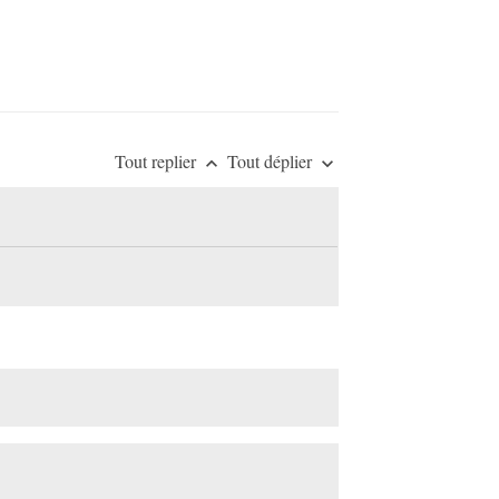
Tout replier
Tout déplier
keyboard_arrow_up
keyboard_arrow_down