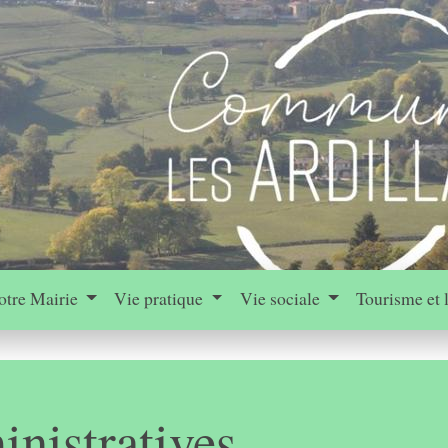
otre Mairie
Vie pratique
Vie sociale
Tourisme et 
nistratives