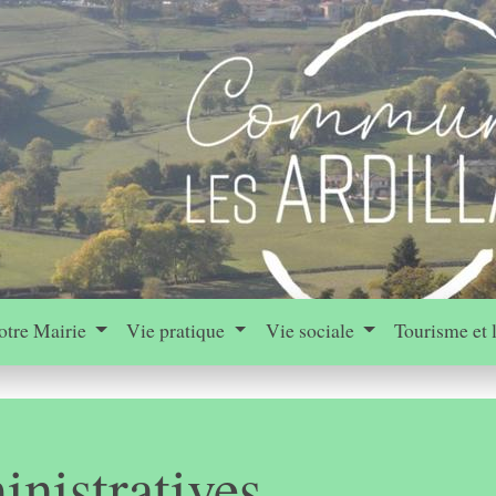
otre Mairie
Vie pratique
Vie sociale
Tourisme et 
nistratives