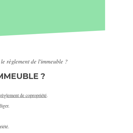
 le règlement de l'immeuble ?
IMMEUBLE ?
u
règlement de copropriété
.
diger.
iété.