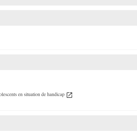
dolescents en situation de handicap
open_in_new