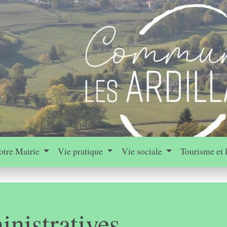
otre Mairie
Vie pratique
Vie sociale
Tourisme et 
nistratives