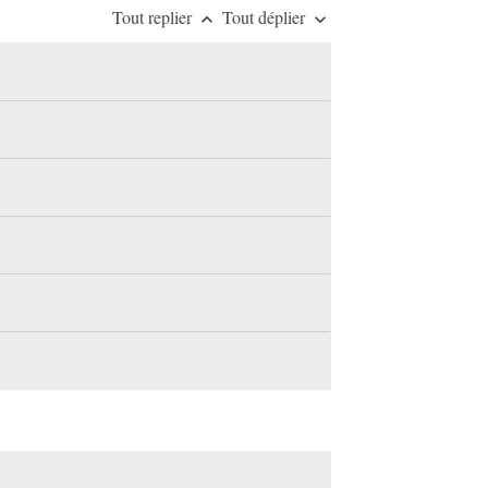
Tout replier
Tout déplier
keyboard_arrow_up
keyboard_arrow_down