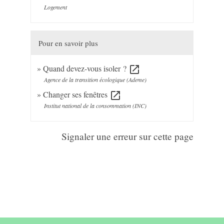
Logement
Pour en savoir plus
Quand devez-vous isoler ?
open_in_new
Agence de la transition écologique (Ademe)
Changer ses fenêtres
open_in_new
Institut national de la consommation (INC)
Signaler une erreur sur cette page