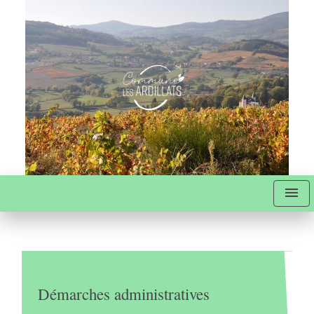
menu
Démarches administratives