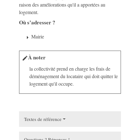
raison des améliorations qu'il a apportées au
logement.
Où s’adresser ?
Mairie
arrow_right
À noter
edit
la collectivité prend en charge les frais de
déménagement du locataire qui doit quitter le
logement qu'il occupe.
Textes de référence
Questions ? Réponses !