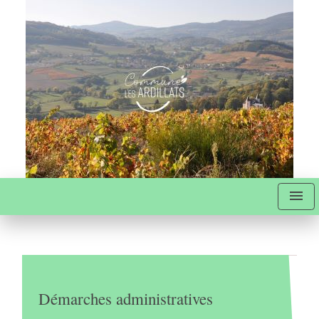
menu
Démarches administratives