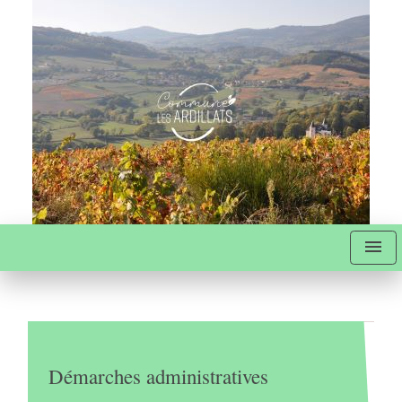
menu
Démarches administratives