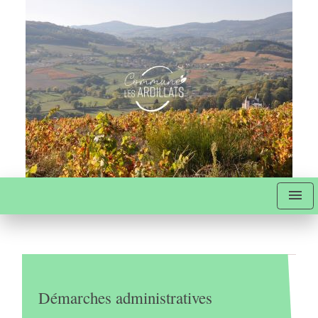
menu
Démarches administratives