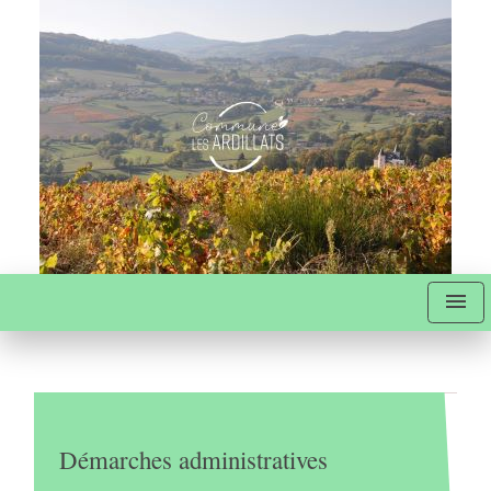
menu
Démarches administratives