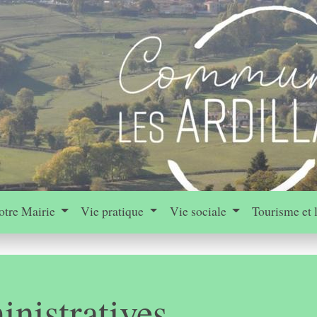
otre Mairie
Vie pratique
Vie sociale
Tourisme et 
nistratives