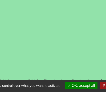
alité
-
Accessibilité
-
Plan du site
-
Gestion des cooki
 control over what you want to activate
OK, accept all
Site créé en partenariat avec Réseau des Communes