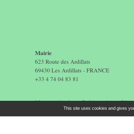
Contact &
horaires du
secrétariat
Mairie
623 Route des Ardillats
69430 Les Ardillats - FRANCE
+33 4 74 04 83 81
Mentions légales
-
Politique de confidenti
This site uses cookies and gives you