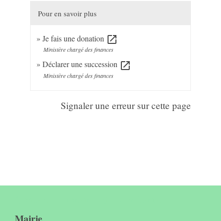
Pour en savoir plus
Je fais une donation
open_in_new
Ministère chargé des finances
Déclarer une succession
open_in_new
Ministère chargé des finances
Signaler une erreur sur cette page
Contact & horaires du secrétariat
Mairie