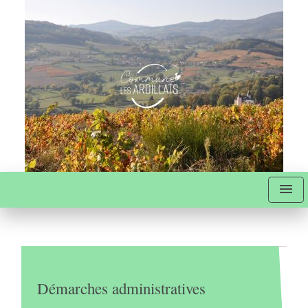
menu
Démarches administratives