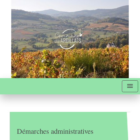
menu
Démarches administratives