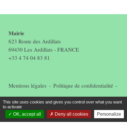
Contact & horaires du secrétariat
Mairie
623 Route des Ardillats
69430 Les Ardillats - FRANCE
+33 4 74 04 83 81
Mentions légales
-
Politique de confidentialité
-
Accessibilité
-
Plan du site
-
This site uses cookies and gives you control over what you want
to activate
Gestion des cookies
OK, accept all
Deny all cookies
Personalize