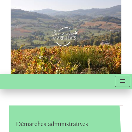
menu
Démarches administratives