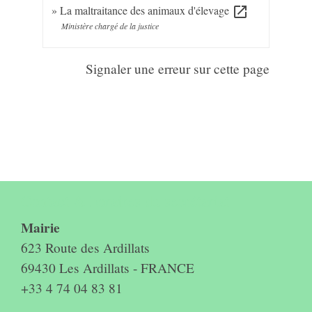
La maltraitance des animaux d'élevage
open_in_new
Ministère chargé de la justice
Signaler une erreur sur cette page
Contact & horaires du secrétariat
Mairie
623 Route des Ardillats
69430 Les Ardillats - FRANCE
+33 4 74 04 83 81