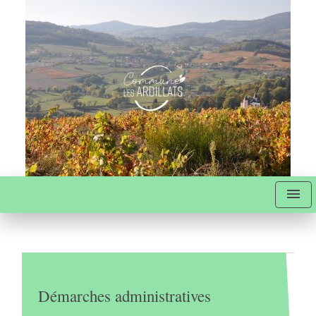
menu
Démarches administratives