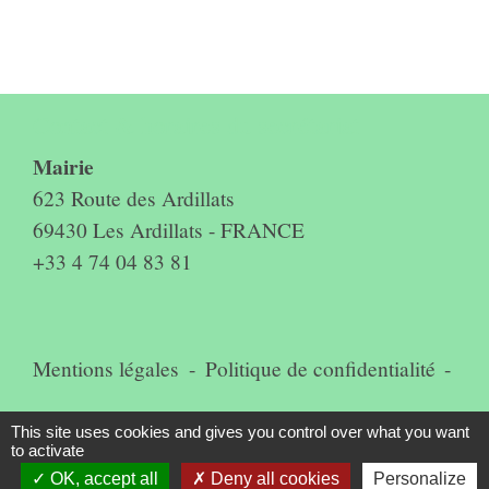
Contact & horaires du secrétariat
Mairie
623 Route des Ardillats
69430 Les Ardillats - FRANCE
+33 4 74 04 83 81
Mentions légales
-
Politique de confidentialité
-
Accessibilité
-
Plan du site
-
This site uses cookies and gives you control over what you want
to activate
Gestion des cookies
OK, accept all
Deny all cookies
Personalize