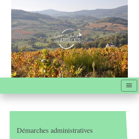
menu
Démarches administratives