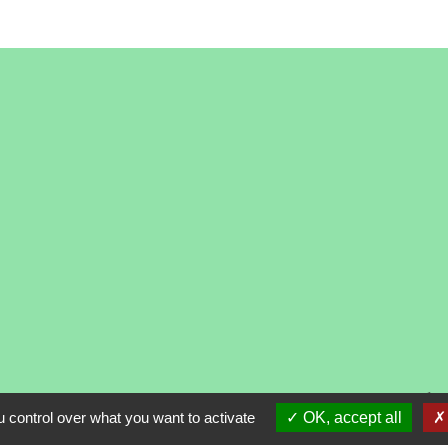
alité
-
Accessibilité
-
Plan du site
-
Gestion des cooki
 control over what you want to activate
OK, accept all