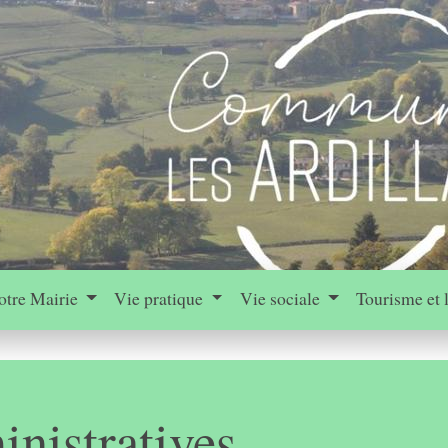
otre Mairie
Vie pratique
Vie sociale
Tourisme et 
nistratives