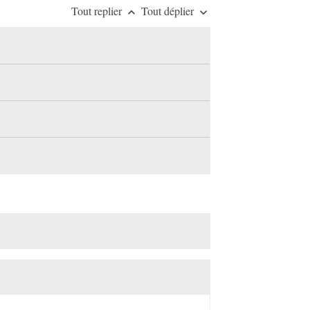
Tout replier
Tout déplier
keyboard_arrow_up
keyboard_arrow_down