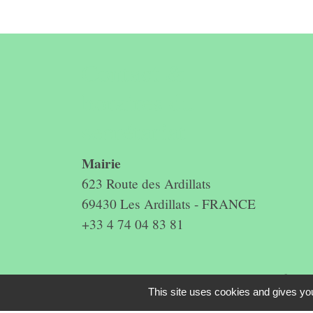
Contact &
horaires du
secrétariat
Mairie
623 Route des Ardillats
69430 Les Ardillats - FRANCE
+33 4 74 04 83 81
Mentions légales
-
Politique de confidenti
This site uses cookies and gives you