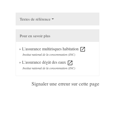
Textes de référence
Pour en savoir plus
L'assurance multirisques habitation
open_in_new
Institut national de la consommation (INC)
L'assurance dégât des eaux
open_in_new
Institut national de la consommation (INC)
Signaler une erreur sur cette page