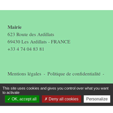
Contact & horaires du secrétariat
Mairie
623 Route des Ardillats
69430 Les Ardillats - FRANCE
+33 4 74 04 83 81
Mentions légales
-
Politique de confidentialité
-
Accessibilité
-
Plan du site
-
This site uses cookies and gives you control over what you want
to activate
Gestion des cookies
OK, accept all
Deny all cookies
Personalize