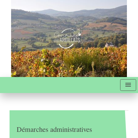
menu
Démarches administratives