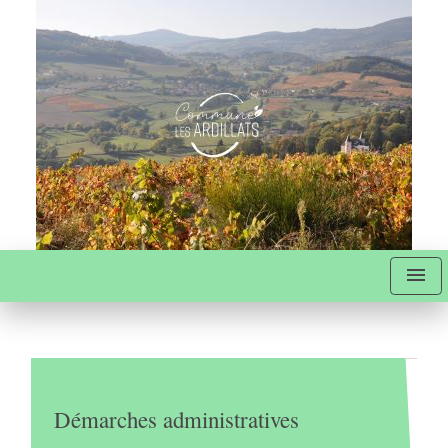
menu
Démarches administratives