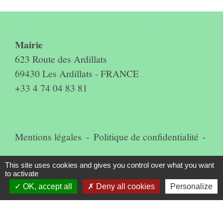
Contact & horaires du secrétariat
Mairie
623 Route des Ardillats
69430 Les Ardillats - FRANCE
+33 4 74 04 83 81
Mentions légales
-
Politique de confidentialité
-
Accessibilité
-
Plan du site
-
This site uses cookies and gives you control over what you want
to activate
Gestion des cookies
OK, accept all
Deny all cookies
Personalize
Site créé en partenariat avec Réseau des Communes