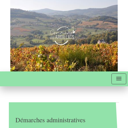
menu
Démarches administratives