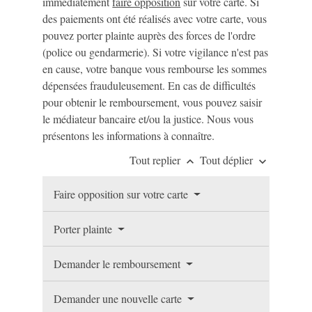
immédiatement
faire opposition
sur votre carte. Si
des paiements ont été réalisés avec votre carte, vous
pouvez porter plainte auprès des forces de l'ordre
(police ou gendarmerie). Si votre vigilance n'est pas
en cause, votre banque vous rembourse les sommes
dépensées frauduleusement. En cas de difficultés
pour obtenir le remboursement, vous pouvez saisir
le médiateur bancaire et/ou la justice. Nous vous
présentons les informations à connaître.
Tout replier
Tout déplier
keyboard_arrow_up
keyboard_arrow_down
Faire opposition sur votre carte
Porter plainte
Demander le remboursement
Demander une nouvelle carte