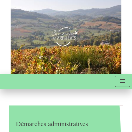
menu
Démarches administratives