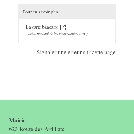
Pour en savoir plus
La carte bancaire
open_in_new
Institut national de la consommation (INC)
Signaler une erreur sur cette page
Contact & horaires du secrétariat
Mairie
623 Route des Ardillats