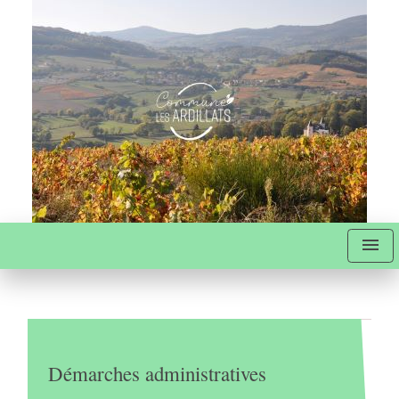
menu
Démarches administratives