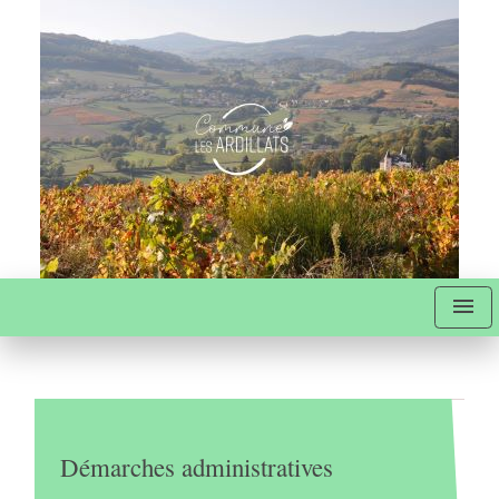
menu
Démarches administratives