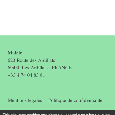
Contact & horaires du secrétariat
Mairie
623 Route des Ardillats
69430 Les Ardillats - FRANCE
+33 4 74 04 83 81
Mentions légales
-
Politique de confidentialité
-
Accessibilité
-
Plan du site
-
This site uses cookies and gives you control over what you want