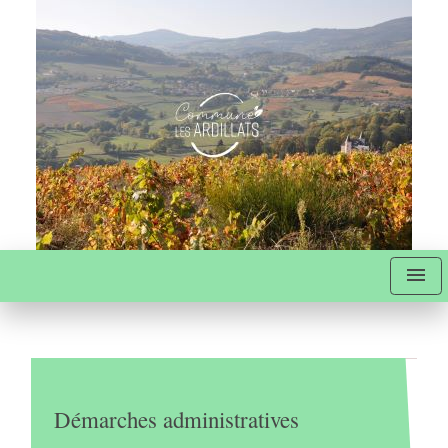
menu
Démarches administratives