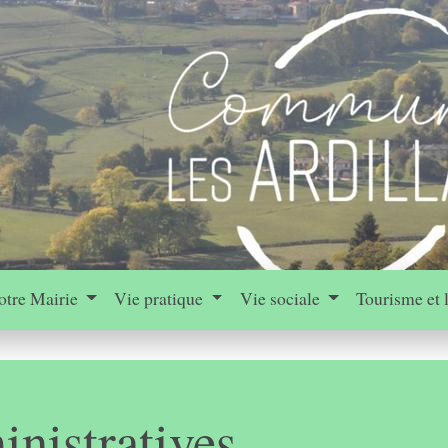
otre Mairie
Vie pratique
Vie sociale
Tourisme et 
nistratives