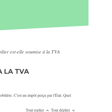
ilier est-elle soumise à la TVA
À LA TVA
ilière. C'est un impôt perçu par l'État. Quel
Tout replier
Tout déplier
keyboard_arrow_up
keyboard_arrow_down