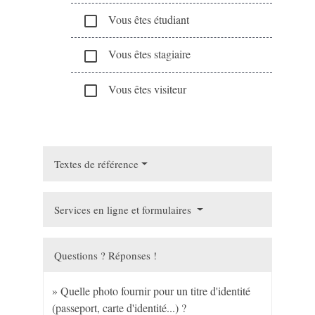
Vous êtes étudiant
check_box_outline_blank
Vous êtes stagiaire
check_box_outline_blank
Vous êtes visiteur
check_box_outline_blank
Textes de référence
Services en ligne et formulaires
Questions ? Réponses !
Quelle photo fournir pour un titre d'identité
(passeport, carte d'identité...) ?