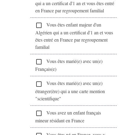
qui a un certificat d'1 an et vous êtes entré
en France par regroupement familial
Vous êtes enfant majeur d'un
check_box_outline_blank
Algérien qui a un certificat d'1 an et vous
êtes entré en France par regroupement
familial
Vous êtes marié(e) avec un(e)
check_box_outline_blank
Français(e)
Vous êtes marié(e) avec un(e)
check_box_outline_blank
étranger(ère) qui a une carte mention
"scientifique"
Vous avez un enfant français
check_box_outline_blank
mineur résidant en France
Vous êtes né en France, vous y