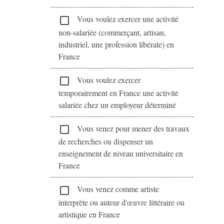
Vous voulez exercer une activité
check_box_outline_blank
non-salariée (commerçant, artisan,
industriel, une profession libérale) en
France
Vous voulez exercer
check_box_outline_blank
temporairement en France une activité
salariée chez un employeur déterminé
Vous venez pour mener des travaux
check_box_outline_blank
de recherches ou dispenser un
enseignement de niveau universitaire en
France
Vous venez comme artiste
check_box_outline_blank
interprète ou auteur d'œuvre littéraire ou
artistique en France