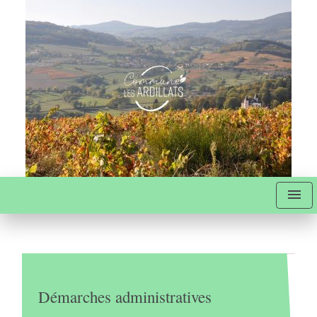
menu
Démarches administratives