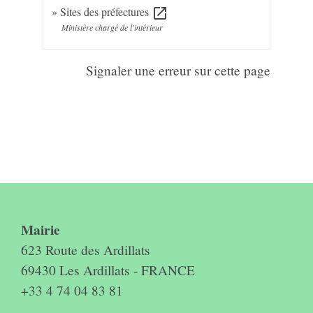
Sites des préfectures
open_in_new
Ministère chargé de l'intérieur
Signaler une erreur sur cette page
Contact & horaires du secrétariat
Mairie
623 Route des Ardillats
69430 Les Ardillats - FRANCE
+33 4 74 04 83 81