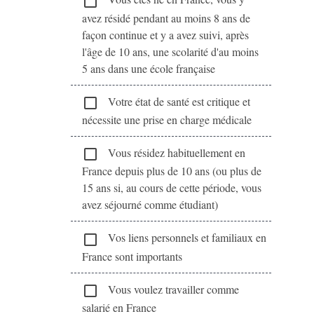
check_box_outline_blank
avez résidé pendant au moins 8 ans de
façon continue et y a avez suivi, après
l'âge de 10 ans, une scolarité d'au moins
5 ans dans une école française
Votre état de santé est critique et
check_box_outline_blank
nécessite une prise en charge médicale
Vous résidez habituellement en
check_box_outline_blank
France depuis plus de 10 ans (ou plus de
15 ans si, au cours de cette période, vous
avez séjourné comme étudiant)
Vos liens personnels et familiaux en
check_box_outline_blank
France sont importants
Vous voulez travailler comme
check_box_outline_blank
salarié en France