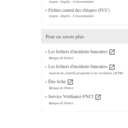
Argent - Impôts - Consommation
Fichier central des chèques (FCC)
Argent - Impôts - Consommation
Pour en savoir plus
Les fichiers d'incidents bancaires
open_in_new
Banque de France
Les fichiers d'incidents bancaires
open_in_new
Autorité de contrôle prudentiel et de résolution (ACPR)
Être fiché
open_in_new
Banque de France
Service Vérifiance-FNCI
open_in_new
Banque de France