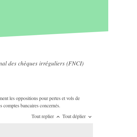
onal des chèques irréguliers (FNCI)
ment les oppositions pour pertes et vols de
des comptes bancaires concernés.
Tout replier
Tout déplier
keyboard_arrow_up
keyboard_arrow_down