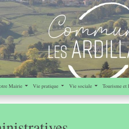
otre Mairie
Vie pratique
Vie sociale
Tourisme et 
nistratives