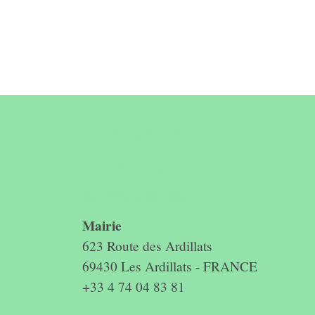
Contact &
horaires du
secrétariat
Mairie
623 Route des Ardillats
69430 Les Ardillats - FRANCE
+33 4 74 04 83 81