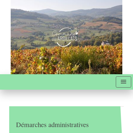
menu
Démarches administratives