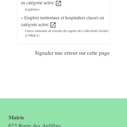
en catégorie active
open_in_new
Legifrance
Emplois territoriaux et hospitaliers classés en
catégorie active
open_in_new
Caisse nationale de retraite des agents des collectivités locales
(CNRACL)
Signaler une erreur sur cette page
Contact & horaires du secrétariat
Mairie
623 Route des Ardillats