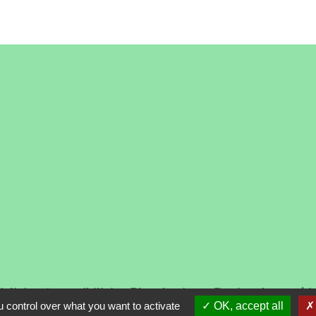
alité
-
Accessibilité
-
Plan du site
-
Gestion des cooki
 control over what you want to activate
OK, accept all