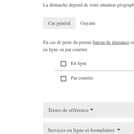
La démarche dépend de votre situation géograp
Cas général
Guyane
En cas de perte du permis
bateau de plaisance
ou
en ligne ou par courrier.
En ligne
check_box_outline_blank
Par courrier
check_box_outline_blank
Textes de référence
Services en ligne et formulaires