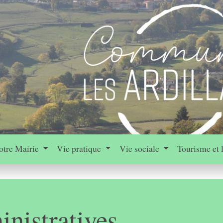
otre Mairie
Vie pratique
Vie sociale
Tourisme et 
nistratives