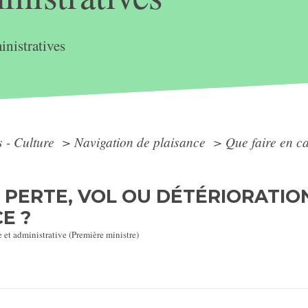
nistratives
s - Culture
>
Navigation de plaisance
>
Que faire en ca
E PERTE, VOL OU DÉTÉRIORATIO
E ?
e et administrative (Première ministre)