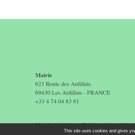
Contact &
horaires du
secrétariat
Mairie
623 Route des Ardillats
69430 Les Ardillats - FRANCE
+33 4 74 04 83 81
Mentions légales
-
Politique de confidenti
This site uses cookies and gives you