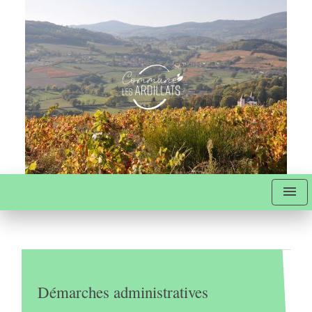
menu
Démarches administratives