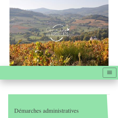
menu
Démarches administratives