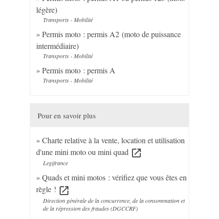
légère)
Transports - Mobilité
Permis moto : permis A2 (moto de puissance
intermédiaire)
Transports - Mobilité
Permis moto : permis A
Transports - Mobilité
Pour en savoir plus
Charte relative à la vente, location et utilisation
d'une mini moto ou mini quad
open_in_new
Legifrance
Quads et mini motos : vérifiez que vous êtes en
règle !
open_in_new
Direction générale de la concurrence, de la consommation et
de la répression des fraudes (DGCCRF)