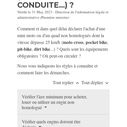
CONDUITE...) ?
Vérifié le 31 May 2023 - Direction de l'information légale et
administrative (Première ministre)
Comment et dans quel délai déclarer l'achat d'une
mini moto ou d'un quad non homologués dont la
moto cross
pocket bike
vitesse dépasse 25 km/h (
,
,
pit-bike
dirt bike
,
...) ? Quels sont les équipements
obligatoires ? Où peut-on circuler ?
Nous vous indiquons les règles à connaître et
comment faire les démarches.
Tout replier
Tout déplier
keyboard_arrow_up
keyboard_arrow_down
Vérifier l'âge minimum pour acheter,
louer ou utiliser un engin non
homologué
Vérifier quels engins doivent être
déclarés