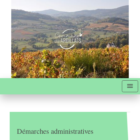
menu
Démarches administratives