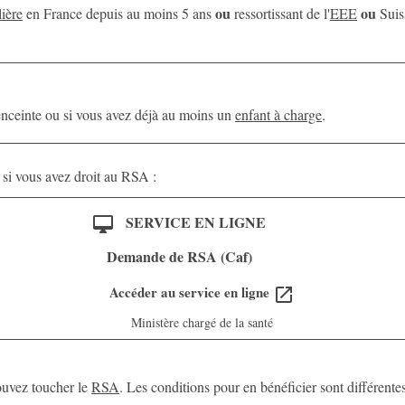
ou
ou
lière
en France depuis au moins 5 ans
ressortissant de l'
EEE
Suiss
s enceinte ou si vous avez déjà au moins un
enfant à charge
.
si vous avez droit au RSA :
SERVICE EN LIGNE
desktop_mac
Demande de RSA (Caf)
Accéder au service en ligne
open_in_new
Ministère chargé de la santé
pouvez toucher le
RSA
. Les conditions pour en bénéficier sont différente