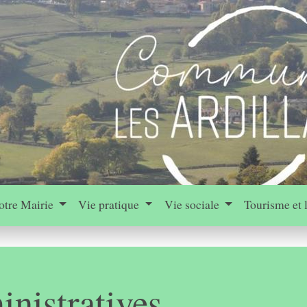
otre Mairie
Vie pratique
Vie sociale
Tourisme et 
nistratives