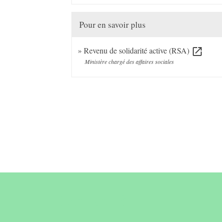
Pour en savoir plus
Revenu de solidarité active (RSA)
open_in_new
Ministère chargé des affaires sociales
Contact &
horaires du