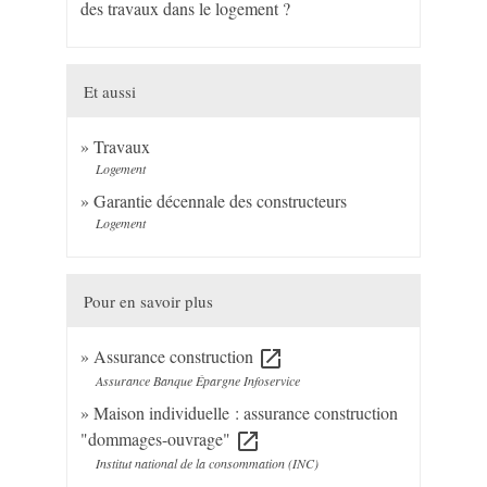
des travaux dans le logement ?
Et aussi
Travaux
Logement
Garantie décennale des constructeurs
Logement
Pour en savoir plus
Assurance construction
open_in_new
Assurance Banque Épargne Infoservice
Maison individuelle : assurance construction
"dommages-ouvrage"
open_in_new
Institut national de la consommation (INC)