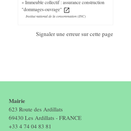
Immeuble collectif : assurance construction
"dommages-ouvrage"
open_in_new
Institut national de la consommation (INC)
Signaler une erreur sur cette page
Contact & horaires du secrétariat
Mairie
623 Route des Ardillats
69430 Les Ardillats - FRANCE
+33 4 74 04 83 81