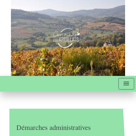
menu
Démarches administratives