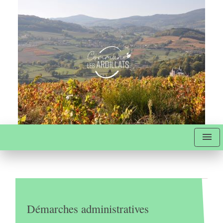
menu
Démarches administratives