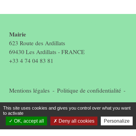
Contact & horaires du secrétariat
Mairie
623 Route des Ardillats
69430 Les Ardillats - FRANCE
+33 4 74 04 83 81
Mentions légales
-
Politique de confidentialité
-
Accessibilité
-
Plan du site
-
This site uses cookies and gives you control over what you want
to activate
Gestion des cookies
OK, accept all
Deny all cookies
Personalize