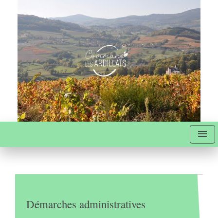
menu
Démarches administratives