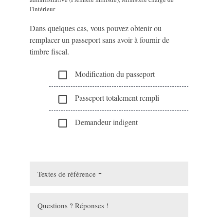
l'intérieur
Dans quelques cas, vous pouvez obtenir ou
remplacer un passeport sans avoir à fournir de
timbre fiscal.
Modification du passeport
check_box_outline_blank
Passeport totalement rempli
check_box_outline_blank
Demandeur indigent
check_box_outline_blank
Textes de référence
Questions ? Réponses !