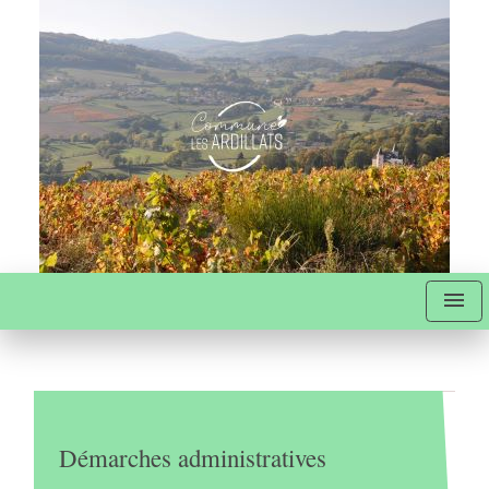
menu
Démarches administratives