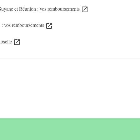
 Guyane et Réunion : vos remboursements
open_in_new
te : vos remboursements
open_in_new
Moselle
open_in_new