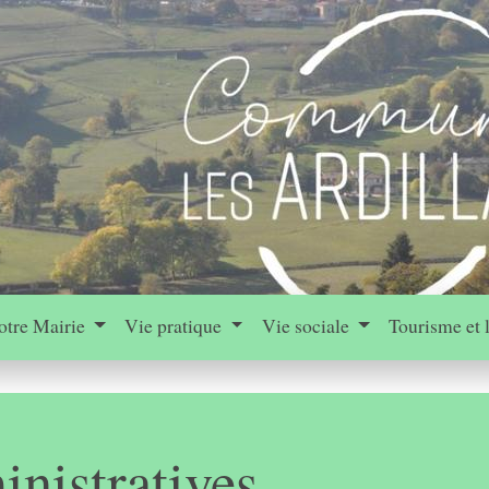
otre Mairie
Vie pratique
Vie sociale
Tourisme et 
nistratives