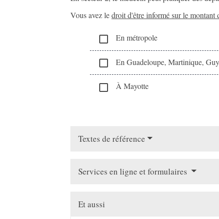
Vous avez le
droit d'être informé sur le montant 
En métropole
check_box_outline_blank
En Guadeloupe, Martinique, Guya
check_box_outline_blank
À Mayotte
check_box_outline_blank
Textes de référence
Services en ligne et formulaires
Et aussi