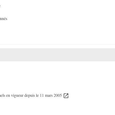
e
onnés
nels en vigueur depuis le 11 mars 2005
open_in_new