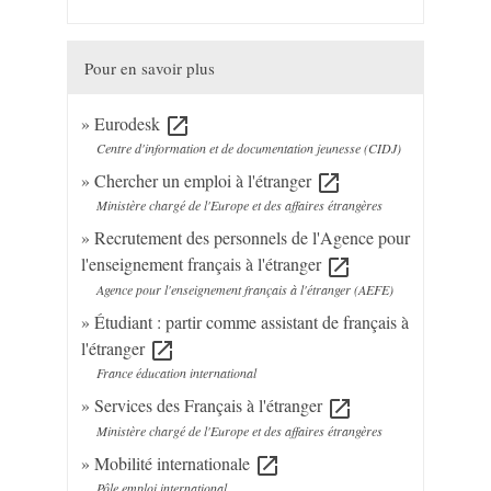
Pour en savoir plus
Eurodesk
open_in_new
Centre d'information et de documentation jeunesse (CIDJ)
Chercher un emploi à l'étranger
open_in_new
Ministère chargé de l'Europe et des affaires étrangères
Recrutement des personnels de l'Agence pour
l'enseignement français à l'étranger
open_in_new
Agence pour l'enseignement français à l'étranger (AEFE)
Étudiant : partir comme assistant de français à
l'étranger
open_in_new
France éducation international
Services des Français à l'étranger
open_in_new
Ministère chargé de l'Europe et des affaires étrangères
Mobilité internationale
open_in_new
Pôle emploi international