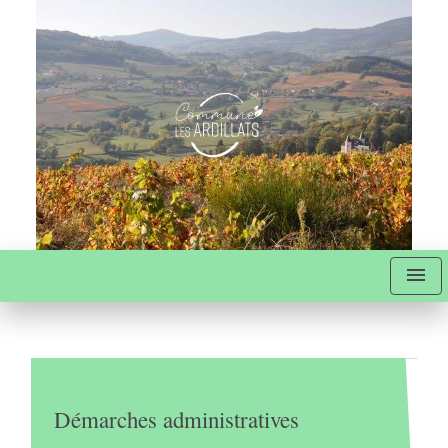
menu
Démarches administratives