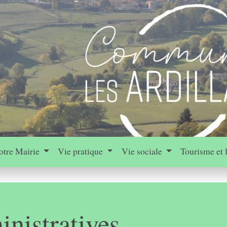
otre Mairie
Vie pratique
Vie sociale
Tourisme et 
nistratives