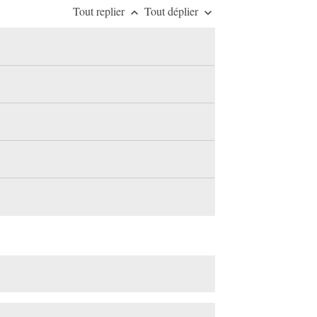
Tout replier
Tout déplier
keyboard_arrow_up
keyboard_arrow_down