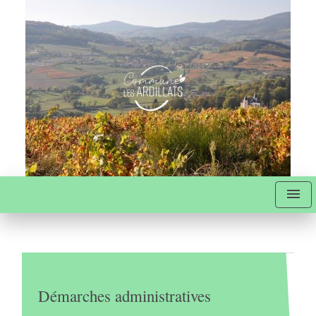
menu
Démarches administratives