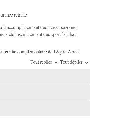
urance retraite
iode accomplie en tant que tierce personne
 a été inscrite en tant que sportif de haut
la
retraite complémentaire de l'Agirc-Arrco
.
Tout replier
Tout déplier
keyboard_arrow_up
keyboard_arrow_down