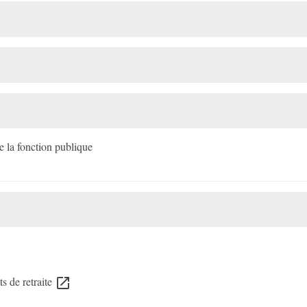
e la fonction publique
ts de retraite
open_in_new