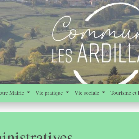
otre Mairie
Vie pratique
Vie sociale
Tourisme et 
nistratives