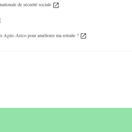
nationale de sécurité sociale
open_in_new
ew
ts Agirc-Arrco pour améliorer ma retraite ?
open_in_new