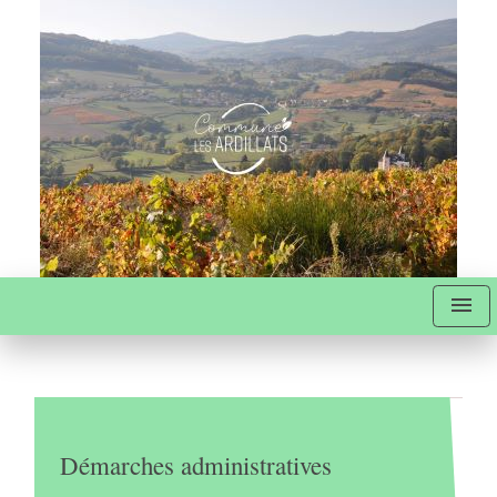
menu
Démarches administratives