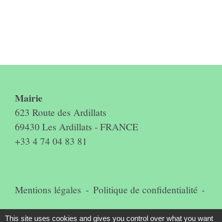
Contact & horaires du secrétariat
Mairie
623 Route des Ardillats
69430 Les Ardillats - FRANCE
+33 4 74 04 83 81
Mentions légales
-
Politique de confidentialité
-
Accessibilité
-
Plan du site
-
This site uses cookies and gives you control over what you want