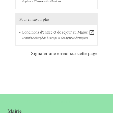
Papiers - Citoyenneté - Élections
Pour en savoir plus
Conditions d'entrée et de séjour au Maroc
open_in_new
Ministère chargé de l'Europe et des affaires étrangères
Signaler une erreur sur cette page
Contact & horaires du secrétariat
Mairie