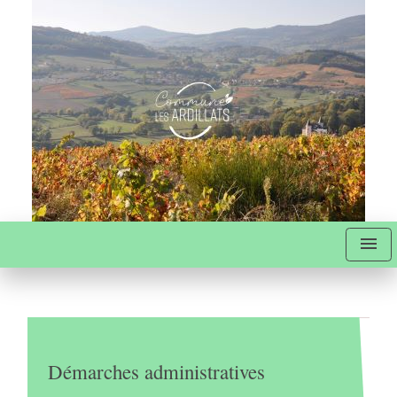
menu
Démarches administratives