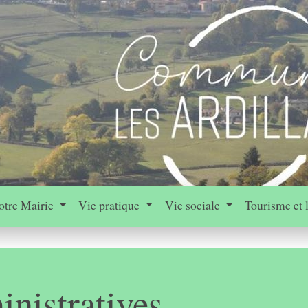
otre Mairie
Vie pratique
Vie sociale
Tourisme et 
nistratives