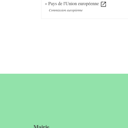
Pays de l'Union européenne
open_in_new
Commission européenne
Contact &
horaires du
secrétariat
Mairie