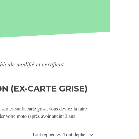
hicule modifié et certificat
N (EX-CARTE GRISE)
crites sur la carte grise, vous devrez la faire
der votre moto (après avoir atteint 2 ans
Tout replier
Tout déplier
keyboard_arrow_up
keyboard_arrow_down