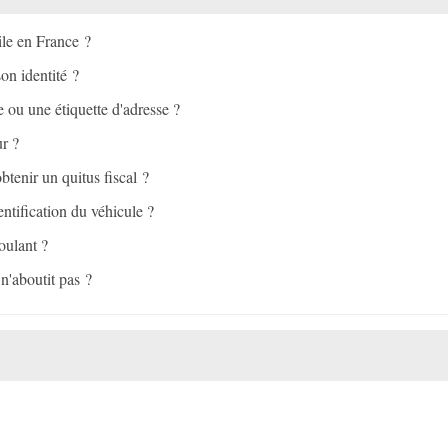
ile en France ?
son identité ?
e ou une étiquette d'adresse ?
ur ?
btenir un quitus fiscal ?
ntification du véhicule ?
oulant ?
n'aboutit pas ?