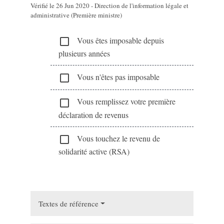
Vérifié le 26 Jun 2020 - Direction de l'information légale et
administrative (Première ministre)
Vous êtes imposable depuis
check_box_outline_blank
plusieurs années
Vous n'êtes pas imposable
check_box_outline_blank
Vous remplissez votre première
check_box_outline_blank
déclaration de revenus
Vous touchez le revenu de
check_box_outline_blank
solidarité active (RSA)
Textes de référence