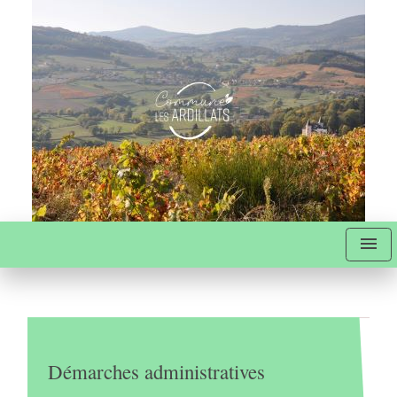
menu
Démarches administratives